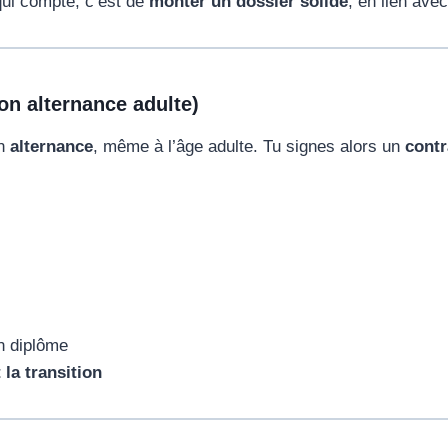
qui compte, c’est de
monter un dossier solide
, en lien ave
ion alternance adulte)
en
alternance
, même à l’âge adulte. Tu signes alors un
contr
n diplôme
 la transition