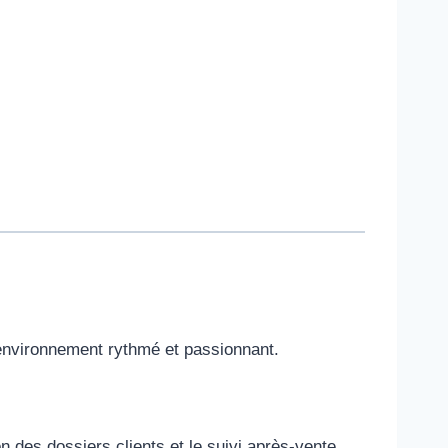
n environnement rythmé et passionnant.
n des dossiers clients et le suivi après-vente.