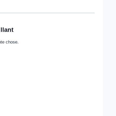
llant
nte chose.