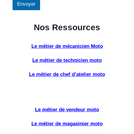
Envoyer
m
e
n
t
Nos Ressources
a
i
r
e
Le métier de mécanicien Moto
Le métier de technicien moto
Le métier de chef d’atelier moto
Le métier de vendeur moto
Le métier de magasinier moto