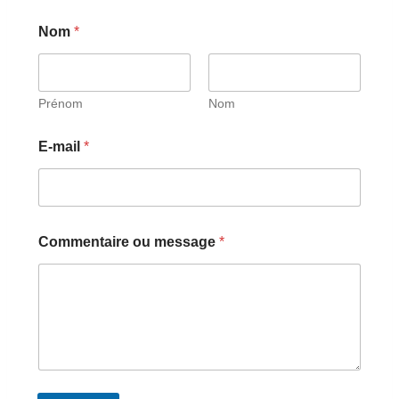
Nom
*
Prénom
Nom
E-mail
*
E
Commentaire ou message
*
-
m
a
i
l
o
u
C
o
m